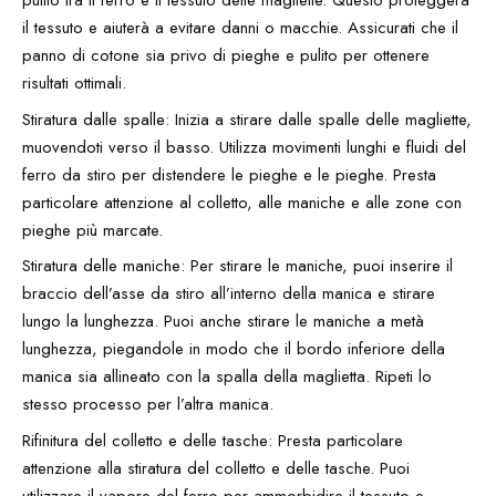
pulito tra il ferro e il tessuto delle magliette. Questo proteggerà
il tessuto e aiuterà a evitare danni o macchie. Assicurati che il
panno di cotone sia privo di pieghe e pulito per ottenere
risultati ottimali.
Stiratura dalle spalle: Inizia a stirare dalle spalle delle magliette,
muovendoti verso il basso. Utilizza movimenti lunghi e fluidi del
ferro da stiro per distendere le pieghe e le pieghe. Presta
particolare attenzione al colletto, alle maniche e alle zone con
pieghe più marcate.
Stiratura delle maniche: Per stirare le maniche, puoi inserire il
braccio dell’asse da stiro all’interno della manica e stirare
lungo la lunghezza. Puoi anche stirare le maniche a metà
lunghezza, piegandole in modo che il bordo inferiore della
manica sia allineato con la spalla della maglietta. Ripeti lo
stesso processo per l’altra manica.
Rifinitura del colletto e delle tasche: Presta particolare
attenzione alla stiratura del colletto e delle tasche. Puoi
utilizzare il vapore del ferro per ammorbidire il tessuto e