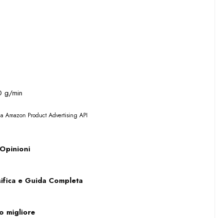
0 g/min
 da Amazon Product Advertising API
 Opinioni
sifica e Guida Completa
o migliore