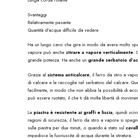
Lunga corda rotante
Svantaggi
Relativamente pesante
Quantità d’acqua difficile da vedere
Ha un lungo cavo che gira in modo da avere molto spazio
vapore può anche
stirare a vapore verticalmente
. 
grande potenza. Ha anche un
grande serbatoio d’a
Grazie al
sistema anticalcare
, il ferro da stiro a vap
di calcare e le raccoglie nel serbatoio del calcare. Q
facilmente, in modo che non abbia la possibilità di acc
può essere ruotato, il che ti dà molta libertà di moviment
La
piastra è resistente ai graffi e liscia
, quindi scivo
ragioni di sicurezza, il ferro da stiro a vapore si sp
sulla piastra per due minuti, o quando è stato sul
caval
impedisce la fuoriuscita di acqua durante la stiratura.