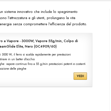
un sistema innovativo che include lo spegnimento
no l’attrezzatura e gli utenti, prolungano la vita
 energia senza compromettere l’efficienza del prodotto.
tiro a Vapore - 3000W, Vapore 55g/min, Colpo di
SteamGlide Elite, Nero (GC4909/60)
i 3000 W, il ferro si scalda rapidamente per prestazioni
tirare in un batter d'occhio
ghe: vapore continuo fino a 55 g/min prestazioni potenti e costanti
imozione delle pieghe
VEDI