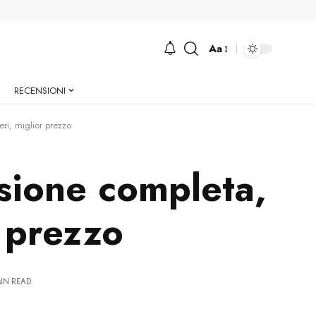
Aa
Font
Resizer
RECENSIONI
ri, miglior prezzo
sione completa,
r prezzo
MIN READ