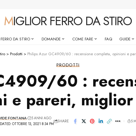
MIGLIOR FERRO DA STIRO
 FERRO DA STIRO
DOMANDE
COME FARE
FAQ
GUIDE
tiro
>
Prodotti
>
Philips Azur GC4909/60 : recensione completa, opinioni e pare
PRODOTTI
C4909/60 : recen
i e pareri, miglio
5 ANNI AGO
VIDE FONTANA
SHARE
5 
DATED: OTTOBRE 13, 2021 8:34 PM