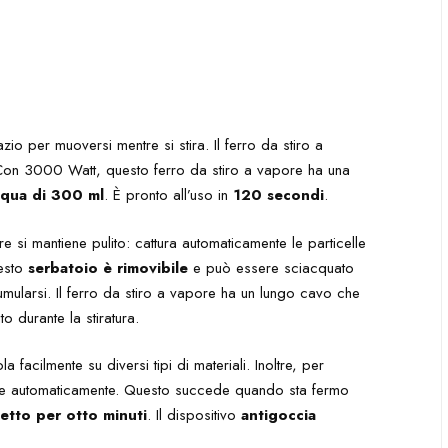
 per muoversi mentre si stira. Il ferro da stiro a
Con 3000 Watt, questo ferro da stiro a vapore ha una
cqua di 300 ml
. È pronto all’uso in
120 secondi
.
ore si mantiene pulito: cattura automaticamente le particelle
uesto
serbatoio è rimovibile
e può essere sciacquato
umularsi. Il ferro da stiro a vapore ha un lungo cavo che
o durante la stiratura.
la facilmente su diversi tipi di materiali. Inoltre, per
egne automaticamente. Questo succede quando sta fermo
letto per otto minuti
. Il dispositivo
antigoccia