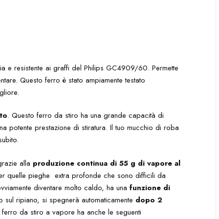
scia e resistente ai graffi del Philips GC4909/60. Permette
lentare. Questo ferro è stato ampiamente testato
gliore.
to
. Questo ferro da stiro ha una grande capacità di
potente prestazione di stiratura. Il tuo mucchio di roba
ubito.
grazie alla
produzione continua di 55 g di vapore al
er quelle pieghe extra profonde che sono difficili da
 ovviamente diventare molto caldo, ha una
funzione di
tiro sul ripiano, si spegnerà automaticamente
dopo 2
to ferro da stiro a vapore ha anche le seguenti