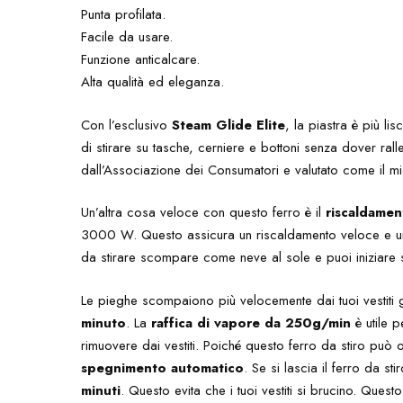
Punta profilata.
Facile da usare.
Funzione anticalcare.
Alta qualità ed eleganza.
Con l’esclusivo
Steam Glide Elite
, la piastra è più li
di stirare su tasche, cerniere e bottoni senza dover ral
dall’Associazione dei Consumatori e valutato come il mi
Un’altra cosa veloce con questo ferro è il
riscaldamen
3000 W. Questo assicura un riscaldamento veloce e una 
da stirare scompare come neve al sole e puoi iniziare s
Le pieghe scompaiono più velocemente dai tuoi vestiti 
minuto
. La
raffica di vapore da 250g/min
è utile p
rimuovere dai vestiti. Poiché questo ferro da stiro può
spegnimento automatico
. Se si lascia il ferro da s
minuti
. Questo evita che i tuoi vestiti si brucino. Ques