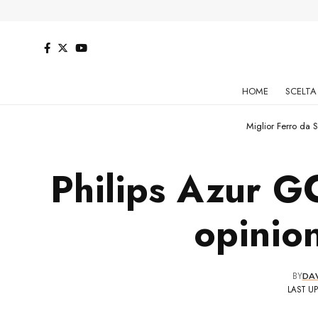
HOME
SCELTA
Miglior Ferro da S
Philips Azur G
opinion
BY
DA
LAST UP