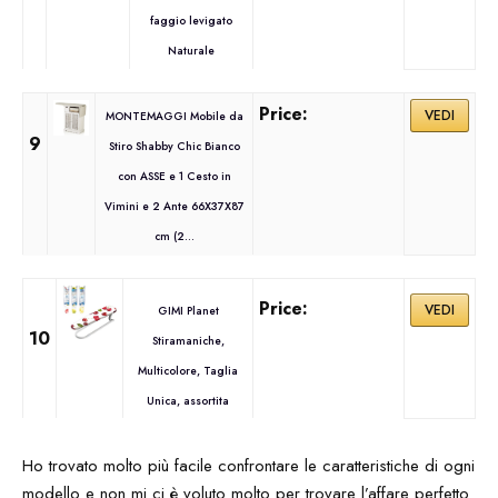
faggio levigato
Naturale
VEDI
MONTEMAGGI Mobile da
9
Stiro Shabby Chic Bianco
con ASSE e 1 Cesto in
Vimini e 2 Ante 66X37X87
cm (2...
VEDI
GIMI Planet
10
Stiramaniche,
Multicolore, Taglia
Unica, assortita
Ho trovato molto più facile confrontare le caratteristiche di ogni
modello e non mi ci è voluto molto per trovare l’affare perfetto