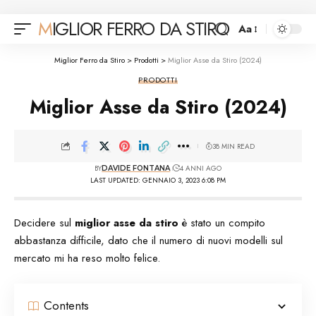
MIGLIOR FERRO DA STIRO
Aa
Font
Resizer
Miglior Ferro da Stiro
>
Prodotti
>
Miglior Asse da Stiro (2024)
PRODOTTI
Miglior Asse da Stiro (2024)
38 MIN READ
BY
4 ANNI AGO
DAVIDE FONTANA
LAST UPDATED: GENNAIO 3, 2023 6:08 PM
Decidere sul
miglior asse da stiro
è stato un compito
abbastanza difficile, dato che il numero di nuovi modelli sul
mercato mi ha reso molto felice.
Contents