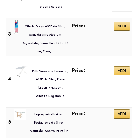
e porta caldaia
VEDI
Vileda Bravo ASSE da Stiro,
3
ASSE da Stiro Medium
Regolabile, Piano Stiro 120 x 38
cm, Rosa,...
VEDI
Polti Vaporella Essential,
4
ASSE da Stiro, Piano
122cm x 43,5cm,
Altezza Regolabile
VEDI
Foppapedretti Asso
5
Postazione da Stiro,
Naturale, Aperto: H 96 | P