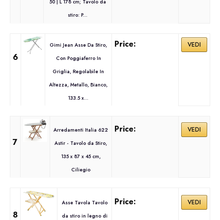
50 | L 178 cm; Tavolo da
stiro: P...
VEDI
Gimi Jean Asse Da Stiro,
6
Con Poggiaferro In
Griglia, Regolabile In
Altezza, Metallo, Bianco,
133.5 x...
VEDI
Arredamenti Italia 622
7
Astir - Tavolo da Stiro,
135 x 87 x 45 cm,
Ciliegio
VEDI
Asse Tavola Tavolo
8
da stiro in legno di