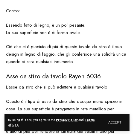
Contro:
Essendo fatto di legno, è un po’ pesante.
La sua superficie non è di forma ovale.
Ciò che ci è piaciuto di più di questo tavolo da stiro è il suo
design in legno di faggio, che gli conferisce una solidità unica
quando si stira qualsiasi indumento.
Asse da stiro da tavolo Rayen 6036
L’asse da stiro che si può adattare a qualsiasi tavolo
Questo è il tipo di asse da stiro che occupa meno spazio in
casa. La sua superficie è progettata in rete metallica per
permettere una migliore traspirazione del vapore. Il suo
By using this site, you agree to the
Privacy Policy
and
Terms
ACCEPT
rivestimento a tre strati ha uno strato di cotone, uno di schiuma
of Use
.
e uno di pile per rendere la stiratura dei vestiti molto più