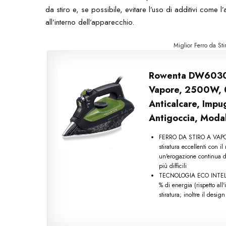
da stiro e, se possibile, evitare l’uso di additivi come 
all’interno dell’apparecchio.
Miglior Ferro da St
Rowenta DW6030 E
Vapore, 2500W, 0.
Anticalcare, Impu
Antigoccia, Modal
FERRO DA STIRO A VAPORE:
stiratura eccellenti con i
un'erogazione continua d
più difficili
TECNOLOGIA ECO INTELLIG
% di energia (rispetto al
stiratura; inoltre il desig