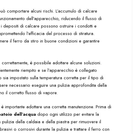
può comportare alcuni rischi. L’accumulo di calcare
funzionamento dell’apparecchio, riducendo il flusso di
i depositi di calcare possono ostruire i condotti e
romettendo l’efficacia del processo di stiratura.
ere il ferro da stiro in buone condizioni e garantire
 correttamente, è possibile adottare alcune soluzioni.
ficientemente riempito e se l’apparecchio è collegato
ro sia impostato sulla temperatura corretta per il tipo di
ssere necessario eseguire una pulizia approfondita della
o il corretto flusso di vapore.
, è importante adottare una corretta manutenzione. Prima di
atoio dell’acqua
dopo ogni utilizzo per evitare la
 pulizia della caldaia e della piastra per rimuovere il
brasivi o corrosivi durante la pulizia e trattare il ferro con