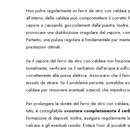
Non pulire regolarmente un ferro da stiro con caldaia 
all’interno della caldaia può compromettere il corretto 
vapore e causando gocciolamenti dalla piastra. Inoltre, 
provocare una distribuzione irregolare del vapore, comp
Pertanto, una pulizia regolare è fondamentale per manten
prestazioni ottimali.
Se il vapore del ferro da stiro con caldaia non funziona
Inizialmente, verificare se il serbatoio dell’acqua è suf
correttamente alla presa elettrica. Assicurarsi che il fer
tessuto da stirare. Se il problema persiste, potrebbe e
caldaia per rimuovere eventuali ostacoli che impediscon
Per prolungare la durata del ferro da stiro con caldaia
tutto, è consigliabile
svuotare completamente il serb
formazione di depositi. Inoltre, eseguire regolarmente la
calcare e gli eventuali residui. Evitare l’uso di prodotti a