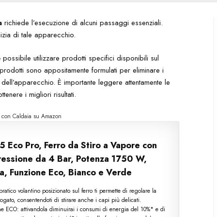
a
richiede l’esecuzione di alcuni passaggi essenziali.
lizia di tale apparecchio.
è possibile utilizzare prodotti specifici disponibili sul
 prodotti sono appositamente formulati per eliminare i
o dell’apparecchio. È importante leggere attentamente le
nere i migliori risultati.
ro con Caldaia su Amazon
35 Eco Pro, Ferro da Stiro a Vapore con
ressione da 4 Bar, Potenza 1750 W,
a, Funzione Eco, Bianco e Verde
l pratico volantino posizionato sul ferro ti permette di regolare la
ogato, consentendoti di stirare anche i capi più delicati.
ne ECO: attivandola diminuirai i consumi di energia del 10%* e di