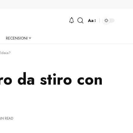
Aa
Font
Resizer
RECENSIONI
aldaia?
o da stiro con
MIN READ