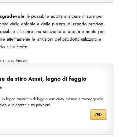
sgradevole
, è possibile adottare alcune misure per
dita della caldaia e della piastra utilizzando prodotti
 possibile utilizzare una soluzione di acqua e aceto per
ire attentamente le istruzioni del prodotto utilizzato e
lo sulle stoffe.
a Stiro su Amazon
e da stiro Assai, legno di faggio
e
ra in legno massiccio di faggio verniciato, robusto e maneggevole
olabile in altezza a tre posizioni.
VEDI