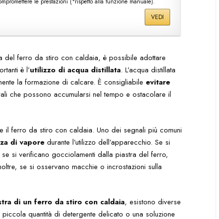
promettere le prestazioni (*rispetto alla funzione manuale).
VEDI
ia del ferro da stiro con caldaia, è possibile adottare
tanti è l’
utilizzo di acqua distillata
. L’acqua distillata
mente la formazione di calcare. È consigliabile
evitare
rali che possono accumularsi nel tempo e ostacolare il
re il ferro da stiro con caldaia. Uno dei segnali più comuni
nza di vapore
durante l’utilizzo dell’apparecchio. Se si
se si verificano gocciolamenti dalla piastra del ferro,
oltre, se si osservano macchie o incrostazioni sulla
tra di un ferro da stiro con caldaia
, esistono diverse
a piccola quantità di detergente delicato o una soluzione