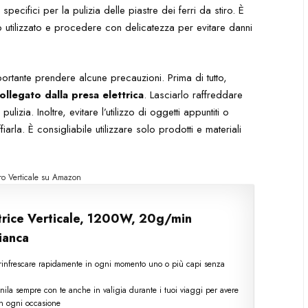
pecifici per la pulizia delle piastre dei ferri da stiro. È
to utilizzato e procedere con delicatezza per evitare danni
portante prendere alcune precauzioni. Prima di tutto,
ollegato dalla presa elettrica
. Lasciarlo raffreddare
izia. Inoltre, evitare l’utilizzo di oggetti appuntiti o
arla. È consigliabile utilizzare solo prodotti e materiali
iro Verticale su Amazon
trice Verticale, 1200W, 20g/min
ianca
r rinfrescare rapidamente in ogni momento uno o più capi senza
tienila sempre con te anche in valigia durante i tuoi viaggi per avere
in ogni occasione