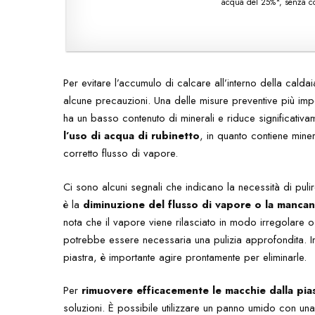
acqua del 25%*, senza com
Per evitare l’accumulo di calcare all’interno della calda
alcune precauzioni. Una delle misure preventive più impor
ha un basso contenuto di minerali e riduce significativa
l’uso di acqua di rubinetto
, in quanto contiene mine
corretto flusso di vapore.
Ci sono alcuni segnali che indicano la necessità di puli
è la
diminuzione del flusso di vapore o la manca
nota che il vapore viene rilasciato in modo irregolare o 
potrebbe essere necessaria una pulizia approfondita. In
piastra, è importante agire prontamente per eliminarle.
Per
rimuovere efficacemente le macchie dalla pias
soluzioni. È possibile utilizzare un panno umido con un