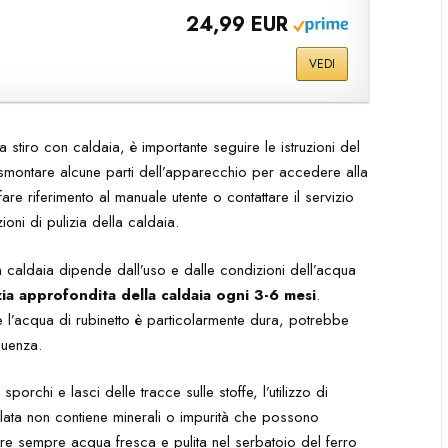
24,99 EUR
VEDI
a stiro con caldaia, è importante seguire le istruzioni del
 smontare alcune parti dell’apparecchio per accedere alla
fare riferimento al manuale utente o contattare il servizio
ioni di pulizia della caldaia.
n caldaia dipende dall’uso e dalle condizioni dell’acqua
zia approfondita della caldaia ogni 3-6 mesi
.
se l’acqua di rubinetto è particolarmente dura, potrebbe
quenza.
porchi e lasci delle tracce sulle stoffe, l’utilizzo di
illata non contiene minerali o impurità che possono
zare sempre acqua fresca e pulita nel serbatoio del ferro