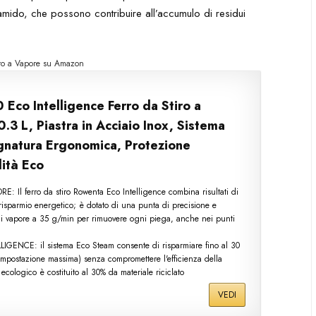
l’amido, che possono contribuire all’accumulo di residui
iro a Vapore su Amazon
co Intelligence Ferro da Stiro a
3 L, Piastra in Acciaio Inox, Sistema
gnatura Ergonomica, Protezione
ità Eco
 Il ferro da stiro Rowenta Eco Intelligence combina risultati di
l risparmio energetico; è dotato di una punta di precisione e
i vapore a 35 g/min per rimuovere ogni piega, anche nei punti
ENCE: il sistema Eco Steam consente di risparmiare fino al 30
l'impostazione massima) senza compromettere l'efficienza della
n ecologico è costituito al 30% da materiale riciclato
VEDI