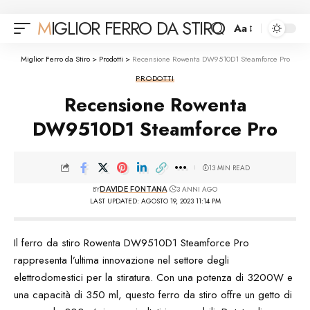
MIGLIOR FERRO DA STIRO
Aa
Font
Resizer
Miglior Ferro da Stiro
>
Prodotti
>
Recensione Rowenta DW9510D1 Steamforce Pro
PRODOTTI
Recensione Rowenta
DW9510D1 Steamforce Pro
13 MIN READ
BY
3 ANNI AGO
DAVIDE FONTANA
LAST UPDATED: AGOSTO 19, 2023 11:14 PM
Il ferro da stiro Rowenta DW9510D1 Steamforce Pro
rappresenta l’ultima innovazione nel settore degli
elettrodomestici per la stiratura. Con una potenza di 3200W e
una capacità di 350 ml, questo ferro da stiro offre un getto di