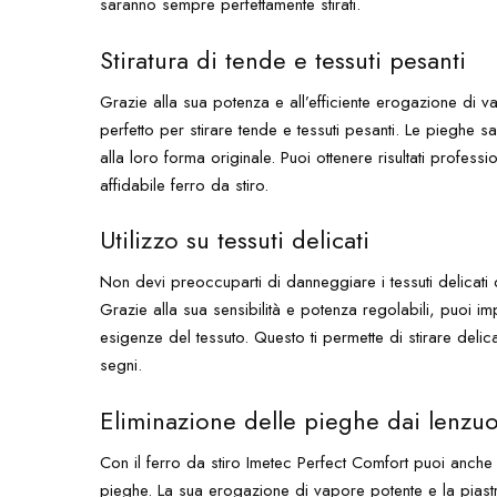
saranno sempre perfettamente stirati.
Stiratura di tende e tessuti pesanti
Grazie alla sua potenza e all’efficiente erogazione di v
perfetto per stirare tende e tessuti pesanti. Le pieghe sar
alla loro forma originale. Puoi ottenere risultati profess
affidabile ferro da stiro.
Utilizzo su tessuti delicati
Non devi preoccuparti di danneggiare i tessuti delicati q
Grazie alla sua sensibilità e potenza regolabili, puoi i
esigenze del tessuto. Questo ti permette di stirare delic
segni.
Eliminazione delle pieghe dai lenzuol
Con il ferro da stiro Imetec Perfect Comfort puoi anche 
pieghe. La sua erogazione di vapore potente e la piastra