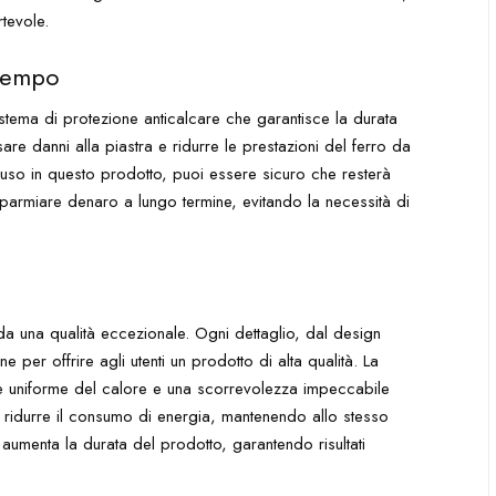
rtevole.
 tempo
sistema di protezione anticalcare che garantisce la durata
re danni alla piastra e ridurre le prestazioni del ferro da
cluso in questo prodotto, puoi essere sicuro che resterà
isparmiare denaro a lungo termine, evitando la necessità di
 da una qualità eccezionale. Ogni dettaglio, dal design
 per offrire agli utenti un prodotto di alta qualità. La
one uniforme del calore e una scorrevolezza impeccabile
 a ridurre il consumo di energia, mantenendo allo stesso
e aumenta la durata del prodotto, garantendo risultati