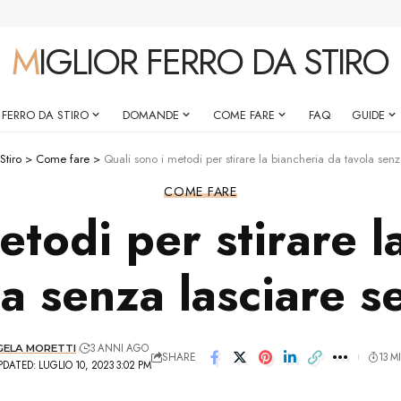
MIGLIOR FERRO DA STIRO
 FERRO DA STIRO
DOMANDE
COME FARE
FAQ
GUIDE
Stiro
>
Come fare
>
Quali sono i metodi per stirare la biancheria da tavola senz
COME FARE
etodi per stirare l
la senza lasciare s
3 ANNI AGO
GELA MORETTI
SHARE
13 M
DATED: LUGLIO 10, 2023 3:02 PM