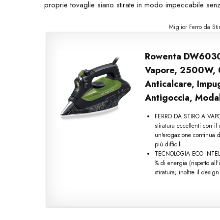
proprie tovaglie siano stirate in modo impeccabile senz
Miglior Ferro da St
Rowenta DW6030 E
Vapore, 2500W, 0.
Anticalcare, Impu
Antigoccia, Modal
FERRO DA STIRO A VAPORE:
stiratura eccellenti con i
un'erogazione continua d
più difficili
TECNOLOGIA ECO INTELLIG
% di energia (rispetto al
stiratura; inoltre il desig