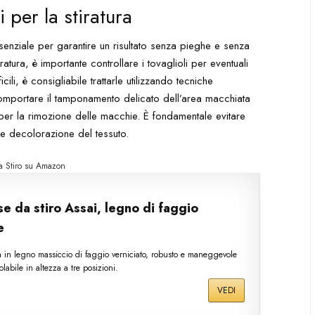
 per la stiratura
ssenziale per garantire un risultato senza pieghe e senza
iratura, è importante controllare i tovaglioli per eventuali
li, è consigliabile trattarle utilizzando tecniche
omportare il tamponamento delicato dell’area macchiata
 per la rimozione delle macchie. È fondamentale evitare
re decolorazione del tessuto.
a Stiro su Amazon
e da stiro Assai, legno di faggio
e
ra in legno massiccio di faggio verniciato, robusto e maneggevole
olabile in altezza a tre posizioni.
VEDI