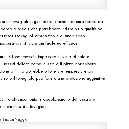
vare i tovaglioli seguendo le istruzioni di cura fornite dal
sporco o residui che potrebbero influire sulla qualità del
ciugare i tovaglioli all’aria fino a quando sono
icura una stiratura più facile ed efficace.
tura, è fondamentale impostare il livello di calore
o. I tessuti delicati come la seta o il pizzo potrebbero
otone o il lino potrebbero tollerare temperature più
il ferro e il tovagliolo può fornire una protezione aggiuntiva
enire efficacemente la decolorazione del tessuto e
 la stiratura dei tovaglioli.
a Stiro da Viaggio