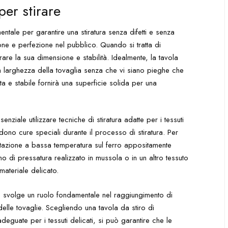
per stirare
entale per garantire una stiratura senza difetti e senza
one e perfezione nel pubblico. Quando si tratta di
rare la sua dimensione e stabilità. Idealmente, la tavola
 larghezza della tovaglia senza che vi siano pieghe che
ta e stabile fornirà una superficie solida per una
enziale utilizzare tecniche di stiratura adatte per i tessuti
edono cure speciali durante il processo di stiratura. Per
ostazione a bassa temperatura sul ferro appositamente
panno di pressatura realizzato in mussola o in un altro tessuto
 materiale delicato.
rare svolge un ruolo fondamentale nel raggiungimento di
 delle tovaglie. Scegliendo una tavola da stiro di
deguate per i tessuti delicati, si può garantire che le