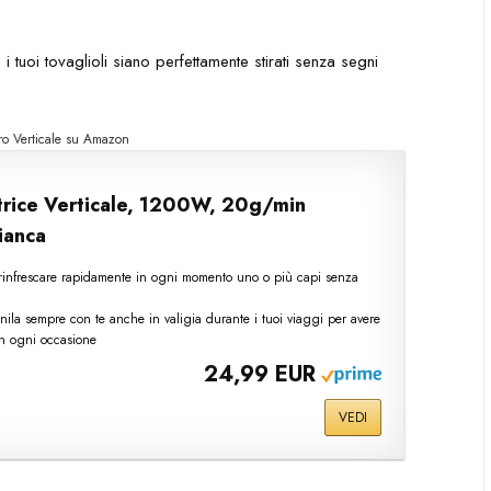
 tuoi tovaglioli siano perfettamente stirati senza segni
iro Verticale su Amazon
trice Verticale, 1200W, 20g/min
ianca
r rinfrescare rapidamente in ogni momento uno o più capi senza
tienila sempre con te anche in valigia durante i tuoi viaggi per avere
in ogni occasione
24,99 EUR
VEDI