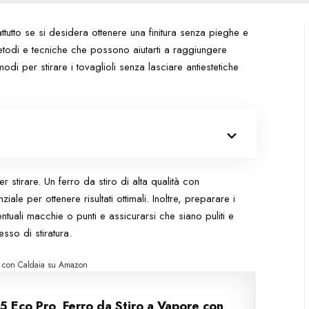
attutto se si desidera ottenere una finitura senza pieghe e
etodi e tecniche che possono aiutarti a raggiungere
odi per stirare i tovaglioli senza lasciare antiestetiche
er stirare. Un ferro da stiro di alta qualità con
ale per ottenere risultati ottimali. Inoltre, preparare i
entuali macchie o punti e assicurarsi che siano puliti e
esso di stiratura.
ro con Caldaia su Amazon
35 Eco Pro, Ferro da Stiro a Vapore con