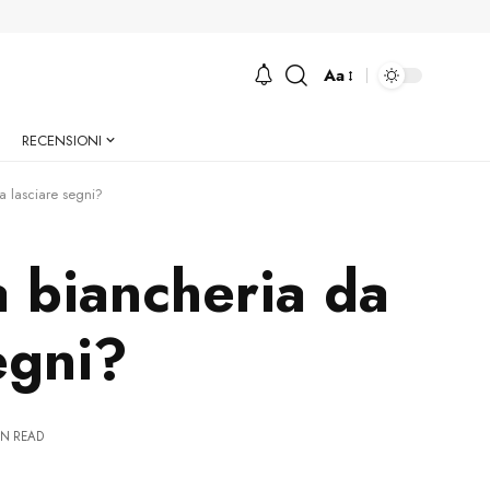
Aa
Font
Resizer
RECENSIONI
a lasciare segni?
a biancheria da
egni?
IN READ