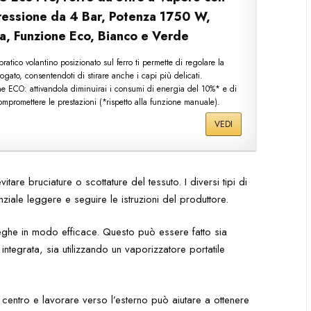
ressione da 4 Bar, Potenza 1750 W,
a, Funzione Eco, Bianco e Verde
l pratico volantino posizionato sul ferro ti permette di regolare la
ogato, consentendoti di stirare anche i capi più delicati.
ne ECO: attivandola diminuirai i consumi di energia del 10%* e di
promettere le prestazioni (*rispetto alla funzione manuale).
VEDI
itare bruciature o scottature del tessuto. I diversi tipi di
enziale leggere e seguire le istruzioni del produttore.
ieghe in modo efficace. Questo può essere fatto sia
integrata, sia utilizzando un vaporizzatore portatile
al centro e lavorare verso l’esterno può aiutare a ottenere