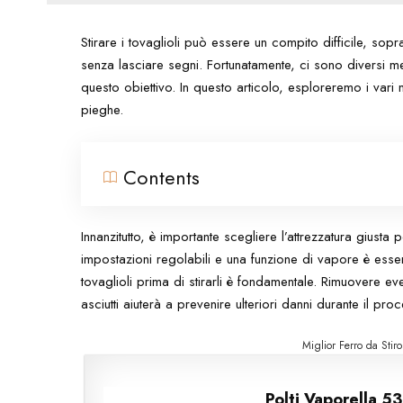
Stirare i tovaglioli può essere un compito difficile, sopr
senza lasciare segni. Fortunatamente, ci sono diversi m
questo obiettivo. In questo articolo, esploreremo i vari m
pieghe.
Contents
Innanzitutto, è importante scegliere l’attrezzatura giusta p
impostazioni regolabili e una funzione di vapore è essenzi
tovaglioli prima di stirarli è fondamentale. Rimuovere ev
asciutti aiuterà a prevenire ulteriori danni durante il proc
Miglior Ferro da Sti
Polti Vaporella 5