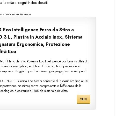
a lasciare segni indesiderati.
iro a Vapore su Amazon
co Intelligence Ferro da Stiro a
3 L, Piastra in Acciaio Inox, Sistema
gnatura Ergonomica, Protezione
ità Eco
 Il ferro da stiro Rowenta Eco Intelligence combina risultati di
l risparmio energetico; è dotato di una punta di precisione e
i vapore a 35 g/min per rimuovere ogni piega, anche nei punti
ENCE: il sistema Eco Steam consente di risparmiare fino al 30
l'impostazione massima) senza compromettere l'efficienza della
n ecologico è costituito al 30% da materiale riciclato
VEDI