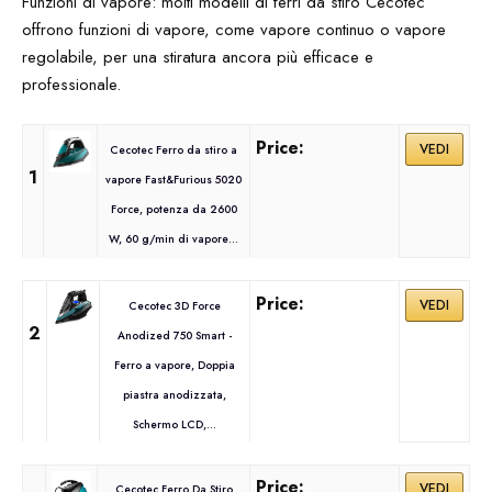
Funzioni di vapore: molti modelli di ferri da stiro Cecotec
offrono funzioni di vapore, come vapore continuo o vapore
regolabile, per una stiratura ancora più efficace e
professionale.
VEDI
Cecotec Ferro da stiro a
1
vapore Fast&Furious 5020
Force, potenza da 2600
W, 60 g/min di vapore...
VEDI
Cecotec 3D Force
2
Anodized 750 Smart -
Ferro a vapore, Doppia
piastra anodizzata,
Schermo LCD,...
VEDI
Cecotec Ferro Da Stiro