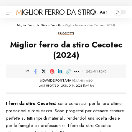
MIGLIOR FERRO DA STIRO
Aa
Font
Resizer
Miglior Ferro da Stiro
>
Prodotti
>
Miglior ferro da stiro Cecotec (2024)
PRODOTTI
Miglior ferro da stiro Cecotec
(2024)
32 MIN READ
BY
3 ANNI AGO
DAVIDE FONTANA
LAST UPDATED: LUGLIO 14, 2023 11:49 PM
I ferri da stiro Cecotec:
sono conosciuti per le loro ottime
prestazioni e robustezza. Sono progettati per ottenere stirature
perfette su tutti i tipi di materiali, rendendoli una scelta ideale
per le famiglie e i professionisti. I ferri da stiro Cecotec