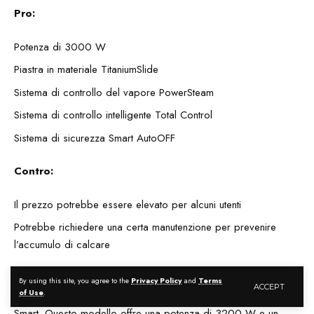
Pro:
Potenza di 3000 W
Piastra in materiale TitaniumSlide
Sistema di controllo del vapore PowerSteam
Sistema di controllo intelligente Total Control
Sistema di sicurezza Smart AutoOFF
Contro:
Il prezzo potrebbe essere elevato per alcuni utenti
Potrebbe richiedere una certa manutenzione per prevenire
l’accumulo di calcare
Un’alternativa al Cecotec Steam Iron Force Titanium 720 Smart
By using this site, you agree to the
Privacy Policy
and
Terms
ACCEPT
of Use
.
potrebbe essere il Cecotec Steam Iron Force Titanium 780
Smart. Questo modello offre una potenza di 3200 W e un