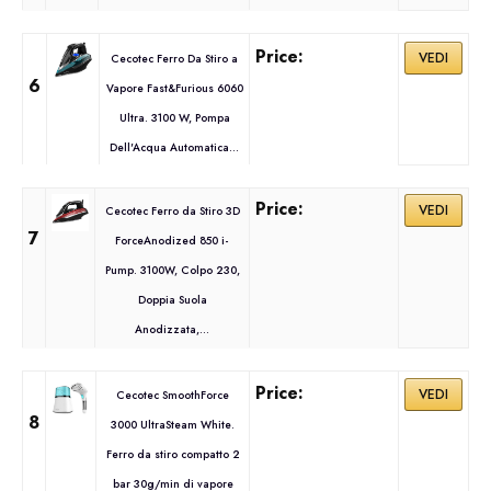
VEDI
Cecotec Ferro Da Stiro a
6
Vapore Fast&Furious 6060
Ultra. 3100 W, Pompa
Dell'Acqua Automatica...
VEDI
Cecotec Ferro da Stiro 3D
7
ForceAnodized 850 i-
Pump. 3100W, Colpo 230,
Doppia Suola
Anodizzata,...
VEDI
Cecotec SmoothForce
8
3000 UltraSteam White.
Ferro da stiro compatto 2
bar 30g/min di vapore